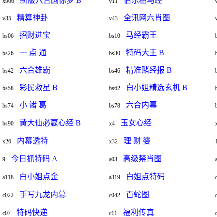
新版六合圆你梦 B
伯乐相马经
x906
v11
精算神卦
全讯网六肖图
v35
v43
招财进宝
马经霸王
bs06
bs10
一 点 通
特码大王 B
bs26
bs30
六合雄霸
精准赌经报 B
bs42
bs46
彩民救星 B
白小姐精选玄机 B
bs58
bs62
小 诸 葛
六合内幕
bs74
bs78
黄大仙必赢心经 B
玉女心经
bs90
x4
内幕透特
理 财 婆
x26
x32
今日抓特码 A
高级禁肖图
9
a03
白小姐点金
白姐点特码
a118
a319
手写九龙内幕
百蛇图
c022
c042
特码快递
福利传真
c07
c11