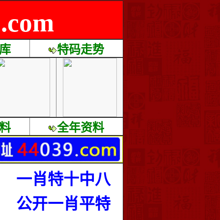
com
库
特码走势
料
全年资料
一肖特十中八
公开一肖平特