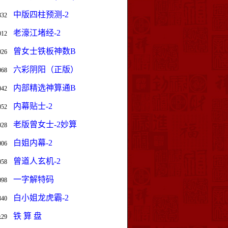
中版四柱预测-2
332
老濠江堵经-2
012
曾女士铁板神数B
026
六彩阴阳（正版）
068
内部精选神算通B
042
内幕贴士-2
052
老版曾女士-2妙算
028
白姐内幕-2
006
曾道人玄机-2
058
一字解特码
098
白小姐龙虎霸-2
340
铁 算 盘
x29