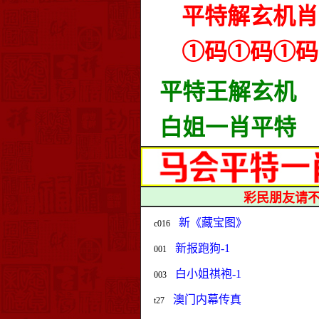
平特解玄机肖
①码①码①码
平特王解玄机
白姐一肖平特
彩民朋友请不
新《藏宝图》
c016
新报跑狗-1
001
白小姐祺袍-1
003
澳门内幕传真
t27