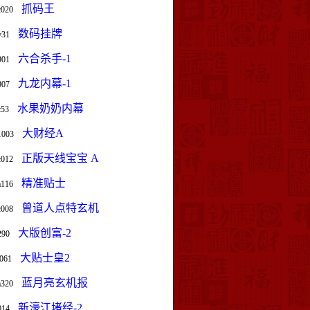
抓码王
c020
数码挂牌
v31
六合杀手-1
901
九龙内幕-1
907
水果奶奶内幕
c53
大财经A
1003
正版天线宝宝 A
c012
精准贴士
a116
曾道人点特玄机
c008
大版创富-2
290
大贴士皇2
j061
蓝月亮玄机报
a320
新濠江堵经-2
014