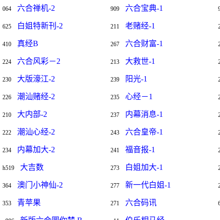
六合禅机-2
六合宝典-1
064
909
白姐特新刊-2
老赌经-1
625
211
真经B
六合财富-1
410
267
六合风彩－2
大救世-1
224
213
大版濠江-2
阳光-1
230
239
潮汕赌经-2
心经－1
226
235
大内部-2
内幕消息-1
210
237
潮汕心经-2
六合皇帝-1
222
243
内幕加大-2
福音报-1
234
241
大吉数
白姐加大-1
h519
273
澳门小神仙-2
新一代白姐-1
364
277
青苹果
六合码讯
353
271