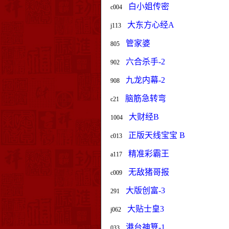
白小姐传密
c004
大东方心经A
j113
管家婆
805
六合杀手-2
902
九龙内幕-2
908
脑筋急转弯
c21
大财经B
1004
正版天线宝宝 B
c013
精准彩霸王
a117
无敌猪哥报
c009
大版创富-3
291
大贴士皇3
j062
港台神算-1
033