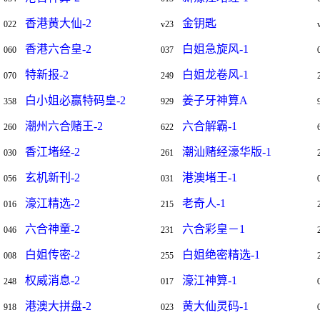
香港黄大仙-2
金钥匙
022
v23
香港六合皇-2
白姐急旋风-1
060
037
特新报-2
白姐龙卷风-1
070
249
白小姐必赢特码皇-2
姜子牙神算A
358
929
潮州六合赌王-2
六合解霸-1
260
622
香江堵经-2
潮汕赌经濠华版-1
030
261
玄机新刊-2
港澳堵王-1
056
031
濠江精选-2
老奇人-1
016
215
六合神童-2
六合彩皇－1
046
231
白姐传密-2
白姐绝密精选-1
008
255
权威消息-2
濠江神算-1
248
017
港澳大拼盘-2
黄大仙灵码-1
918
023