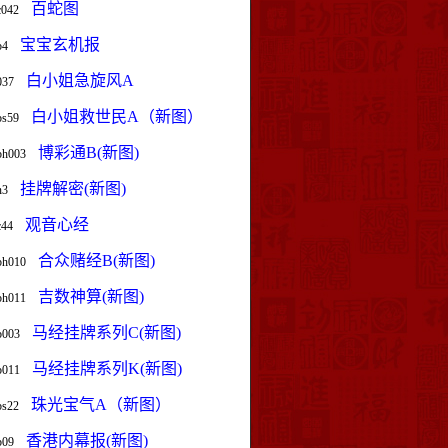
百蛇图
c042
宝宝玄机报
b4
白小姐急旋风A
037
白小姐救世民A（新图）
bs59
博彩通B(新图)
bh003
挂牌解密(新图)
n3
观音心经
c44
合众赌经B(新图)
bh010
吉数神算(新图)
bh011
马经挂牌系列C(新图)
b003
马经挂牌系列K(新图)
b011
珠光宝气A（新图）
bs22
香港内幕报(新图)
b09