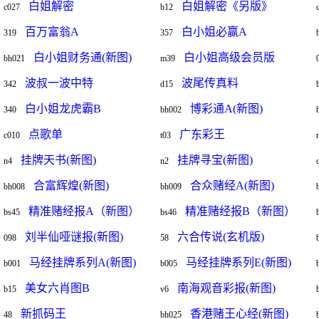
白姐解密
白姐解密《另版》
c027
b12
百万富翁A
白小姐必赢A
319
357
白小姐财务通(新图)
白小姐高级会员版
bh021
m39
波叔一波中特
波尾传真料
342
d15
白小姐龙虎霸B
博彩通A(新图)
340
bh002
点歌单
广东彩王
c010
t03
挂牌天书(新图)
挂牌寻宝(新图)
n4
n2
合富辉煌(新图)
合众赌经A(新图)
bh008
bh009
精准赌经报A（新图）
精准赌经报B（新图）
bs45
bs46
刘半仙哑谜报(新图)
六合传说(玄机版)
098
58
马经挂牌系列A(新图)
马经挂牌系列E(新图)
b001
b005
美女六肖图B
南海观音彩报(新图)
b15
v6
新抓码王
香港赌王心经(新图)
48
bh025