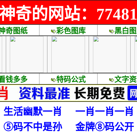
神奇的网站：77481.
神奇图纸
彩色图库
黑白图
看钱多多
特码公式
文字资
生活幽默一肖
一肖一肖一肖
⑤码不中是孙
金牌⑧码公开