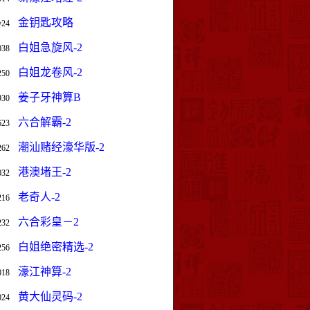
金钥匙攻略
v24
白姐急旋风-2
038
白姐龙卷风-2
250
姜子牙神算B
930
六合解霸-2
623
潮汕赌经濠华版-2
262
港澳堵王-2
032
老奇人-2
216
六合彩皇－2
232
白姐绝密精选-2
256
濠江神算-2
018
黄大仙灵码-2
024