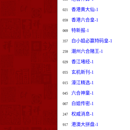
香港黄大仙-1
021
香港六合皇-1
059
特新报-1
069
白小姐必赢特码皇-1
357
潮州六合赌王-1
259
香江堵经-1
029
玄机新刊-1
055
濠江精选-1
015
六合神童-1
045
白姐传密-1
007
权威消息-1
247
港澳大拼盘-1
917