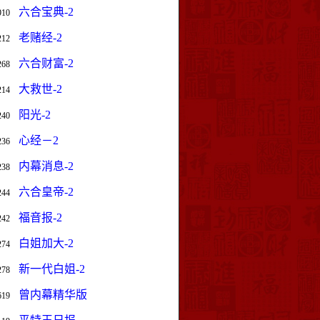
六合宝典-2
910
老赌经-2
212
六合财富-2
268
大救世-2
214
阳光-2
240
心经－2
236
内幕消息-2
238
六合皇帝-2
244
福音报-2
242
白姐加大-2
274
新一代白姐-2
278
曾内幕精华版
619