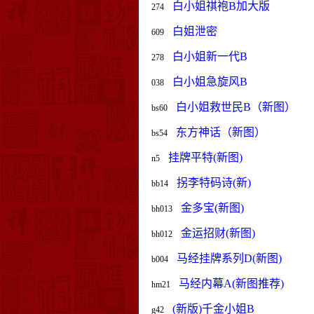
白小姐祺袍B加大版
274
白姐泄密
609
白小姐新一代B
278
白小姐急旋风B
038
白小姐救世民B（新图）
bs60
东方神话（新图）
bs54
挂牌平特(新图)
n5
拐李特码诗(新)
bb14
金多宝(新图)
bh013
金运招财(新图)
bh012
马经挂牌系列D(新图)
b004
马经内幕A(新图推荐)
hm21
(新版)千金小姐B
g42