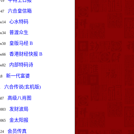
平特王日报
v19
六合皇信箱
v47
心水特码
bs14
普渡众生
bs34
皇版马经 B
bs50
香港财经快报 B
bs66
内部特码诗
bs82
新一代富婆
x8
六合传说(玄机版)
1
高级八肖图
a07
发财波局
c003
金太阳报
c065
会员传真
c24