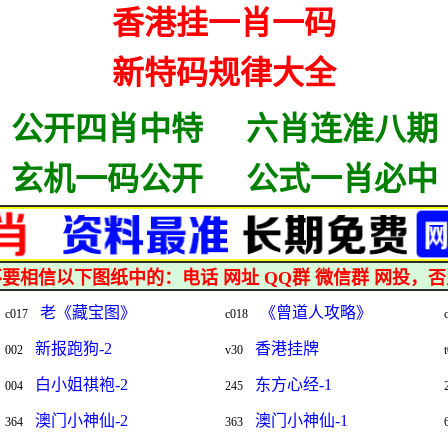
香港挂一肖一码
新特码规律大全
公开四肖中特
六肖连准八期
玄机一码公开
公式一肖必中
要相信以下图纸中的：电话 网址 QQ群 微信群 网投，
老《藏宝图》
《曾道人攻略》
c017
c018
新报跑狗-2
香港挂牌
002
v30
白小姐祺袍-2
东方心经-1
004
245
澳门小神仙-2
澳门小神仙-1
364
363