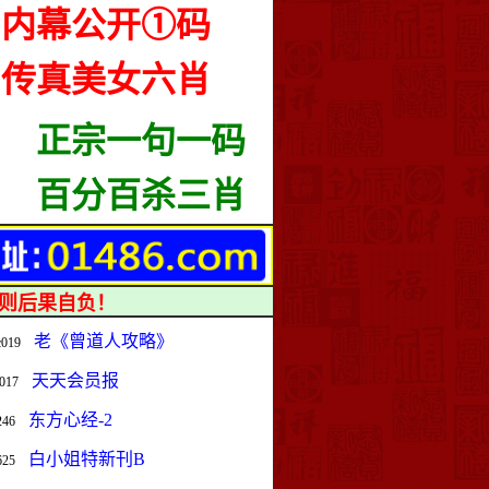
内幕公开①码
传真美女六肖
正宗一句一码
百分百杀三肖
否则后果自负！
老《曾道人攻略》
c019
天天会员报
t017
东方心经-2
246
白小姐特新刊B
625