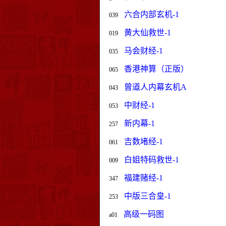
六合内部玄机-1
039
黄大仙救世-1
019
马会财经-1
035
香港神算（正版）
065
曾道人内幕玄机A
043
中财经-1
053
新内幕-1
257
吉数堵经-1
061
白姐特码救世-1
009
福建赌经-1
347
中版三合皇-1
253
高级一码图
a01