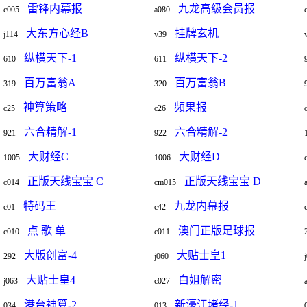
雷锋内幕报
九龙高级会员报
c005
a080
大东方心经B
挂牌玄机
j114
v39
纵横天下-1
纵横天下-2
610
611
百万富翁A
百万富翁B
319
320
神算策略
频果报
c25
c26
六合精解-1
六合精解-2
921
922
大财经C
大财经D
1005
1006
正版天线宝宝 C
正版天线宝宝 D
c014
cm015
特码王
九龙内幕报
c01
c42
点 歌 单
澳门正版足球报
c010
c011
大版创富-4
大贴士皇1
292
j060
大贴士皇4
白姐解密
j063
c027
港台神算-2
新濠江堵经-1
034
013