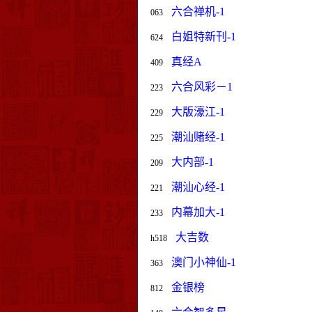
六合禅机-1
063
白姐特新刊-1
624
真经A
409
六合风彩－1
223
大版濠江-1
229
潮汕赌经-1
225
大内部-1
209
潮汕心经-1
221
内幕加大-1
233
大吉数
h518
澳门小神仙-1
363
金银榜
812