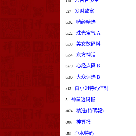
六合智多星
148
发财致富
v27
赌经精选
bs02
珠光宝气 A
bs22
美女数码料
bs38
东方神话
bs54
心经点码 B
bs70
大众评选 B
bs86
白小姐特码信封
x12
神童透码报
5
精准(特碼報)
a074
神算报
c007
心水特码
c03