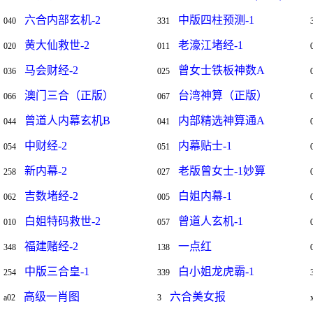
六合内部玄机-2
中版四柱预测-1
040
331
黄大仙救世-2
老濠江堵经-1
020
011
马会财经-2
曾女士铁板神数A
036
025
澳门三合（正版）
台湾神算（正版）
066
067
曾道人内幕玄机B
内部精选神算通A
044
041
中财经-2
内幕贴士-1
054
051
新内幕-2
老版曾女士-1妙算
258
027
吉数堵经-2
白姐内幕-1
062
005
白姐特码救世-2
曾道人玄机-1
010
057
福建赌经-2
一点红
348
138
中版三合皇-1
白小姐龙虎霸-1
254
339
高级一肖图
六合美女报
a02
3