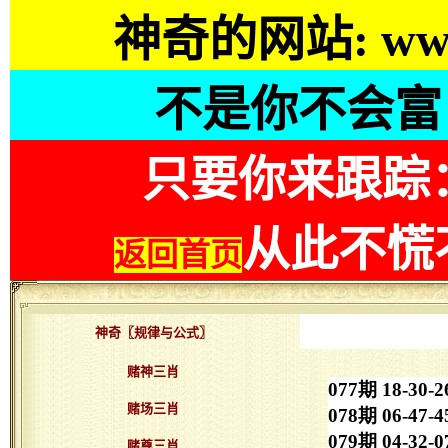
神奇的网站: ww
不是你不会富
只要你来跟踪
从此不慌
返回首页
神
奇〖规律与公式〗
赌神三肖
赌场三肖
赌尊三肖