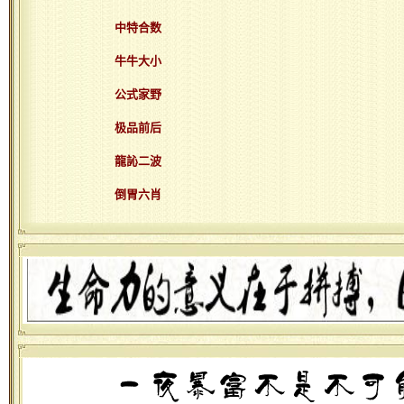
中特合数
牛牛大小
公式家野
极品前后
龍訫二波
倒胃六肖