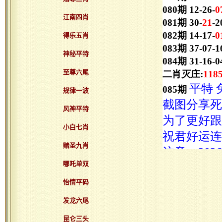
江南四肖
得乐五肖
神秘平特
至尊六尾
规律一波
风神平特
小白七肖
赌圣九肖
哪吒单双
怡情平码
发龙六尾
昆仑三头