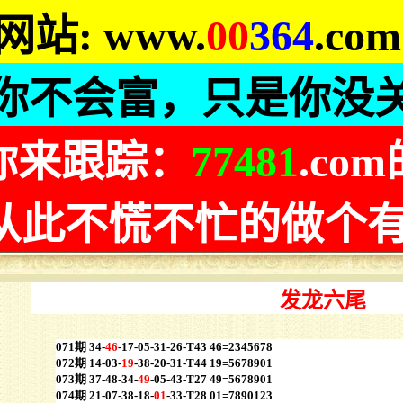
站: www.
00
364
.co
你不会富，只是你没
你来跟踪：
77481
.com
从此不慌不忙的做个
发龙六尾