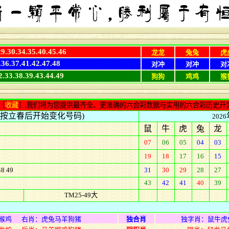
29.30.34.35.40.45.46
龙龙
兔兔
虎
.36.37.41.42.47.48
对冲
对冲
对
2.33.38.39.43.44.49
狗狗
鸡鸡
猴
［
收藏
］,我们将为您提供最齐全、更准确的六合彩数据与实用的六合彩历史开
年按立春后开始变化号码)
2026
鼠
牛
虎
兔
龙
07
06
05
04
03
19
18
17
16
15
48 49
31
30
29
28
27
43
42
41
40
39
TM25-49大
猴鸡 右肖：虎兔马羊狗猪
独合肖
独字肖：鼠牛虎