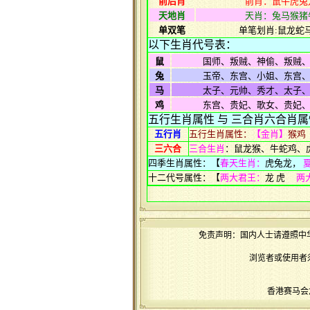
前后肖
前肖：鼠牛虎兔
天地肖
天肖：兔马猴猪
单双笔
单笔划肖:鼠龙蛇马
以下生肖代号表：
鼠
国师、叛贼、神偷、叛贼
兔
玉帝、东宫、小姐、东宫
马
太子、元帅、秀才、太子
鸡
东宫、贵妃、歌女、贵妃
五行生肖属性 与 三合肖六合肖
五行肖
五行生肖属性：
【金肖】
猴鸡
三六合
三合生肖
：鼠龙猴、牛蛇鸡、
四季生肖属性：【
春天生肖：
虎兔龙，
十二代号属性：【
两大君王：
龙 虎
两
免责声明：国内人士请遵照中
浏览者或使用者
香港赛马会