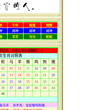
虎
牛牛
鼠鼠
猪猪
冲
对冲
对冲
对冲
猴
羊羊
马马
蛇蛇
奖记录，方便大家长期跟踪！☆
年生肖对照表
蛇
马
羊
猴
鸡
狗
猪
02
01
12
11
10
09
08
14
13
24
23
22
21
20
26
25
36
35
34
33
32
38
37
48
47
46
45
44
49
兔马羊 合字肖：龙蛇猴鸡狗猪