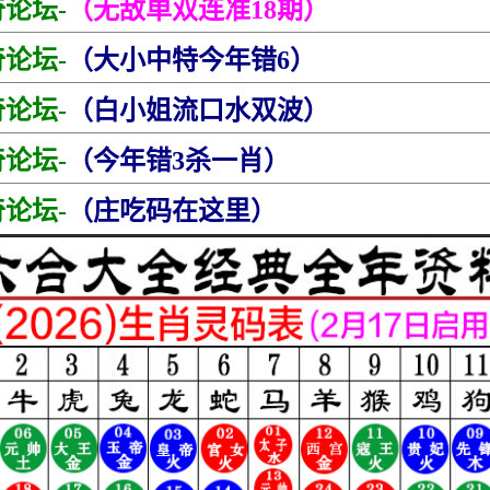
论坛-
（无敌单双连准18期）
论坛-
（大小中特今年错6）
论坛-
（白小姐流口水双波）
论坛-
（今年错3杀一肖）
论坛-
（庄吃码在这里）