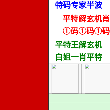
特码专家半波
平特解玄机肖
①码①码①码
平特王解玄机
白姐一肖平特