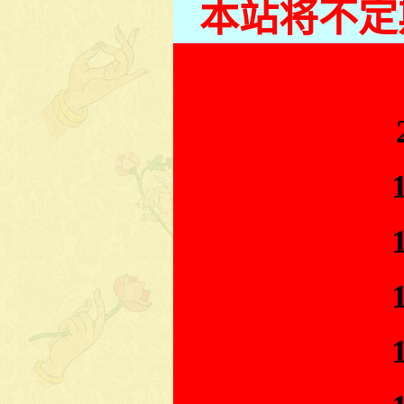
本站将不定