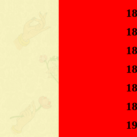
1
1
1
1
1
1
1