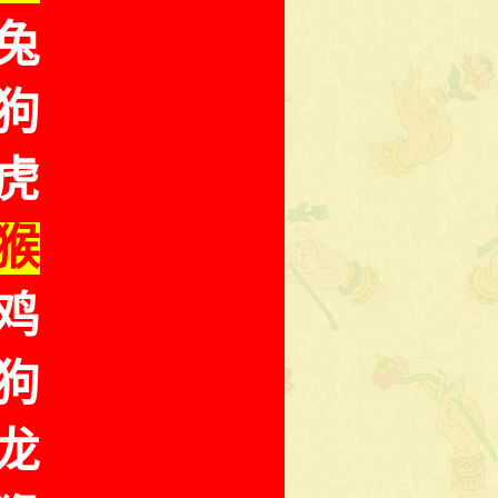
兔
狗
虎
猴
鸡
狗
龙