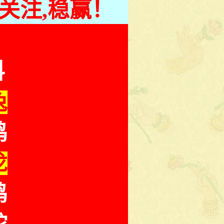
关注,稳赢！
马
料
兔
鸡
龙
鸡