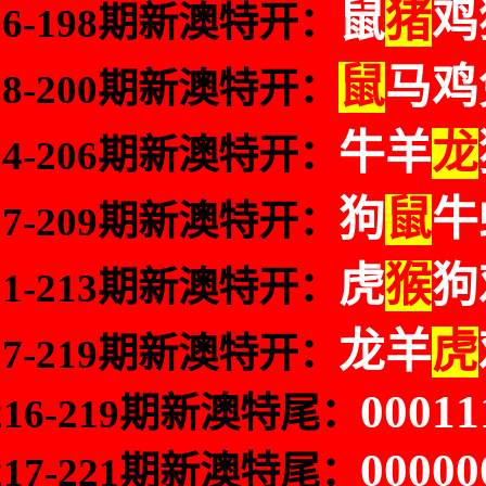
鼠
猪
鸡
96-198期新澳特开：
鼠
马鸡
98-200期新澳特开：
牛羊
龙
04-206期新澳特开：
狗
鼠
牛
07-209期新澳特开：
虎
猴
狗
11-213期新澳特开：
龙羊
虎
17-219期新澳特开：
00011
216-219期新澳特尾：
00000
217-221期新澳特尾：